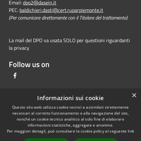
Email:
dpo2@dasein.it
PEC:
baldichieri.dasti@cert.ruparpiemonte.it
(Per comunicare direttamente con il Titolare del trattamento)
La mail del DPO va usata SOLO per questioni riguardanti
la privacy
Follow us on
Facebook
×
Informazioni sui cookie
RSS
Comune convenzionato
Questo sito web utilizza cookie tecnici e assimilati strettamente
Accessibility
Astigov
necessari al corretto funzionamento e alla navigazione del sito,
nonché un cookie tecnico analitico al solo fine di elaborare
Privacy
Progetto
|
Convenzione
|
informazioni statistiche, aggregate e anonime.
Cookie
Adesioni
Per maggiori dettagli, può consultare la cookie policy al seguente
link
Sitemap