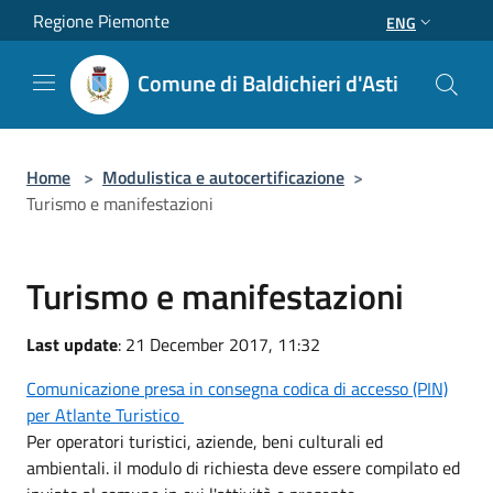
Salta al contenuto principale
Regione Piemonte
ENG
Comune di Baldichieri d'Asti
Home
>
Modulistica e autocertificazione
>
Turismo e manifestazioni
Turismo e manifestazioni
Last update
: 21 December 2017, 11:32
Comunicazione presa in consegna codica di accesso (PIN)
per Atlante Turistico
Per operatori turistici, aziende, beni culturali ed
ambientali. il modulo di richiesta deve essere compilato ed