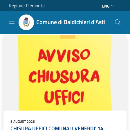
Salta al contenuto principale
Regione Piemonte
ENG
Comune di Baldichieri d'Asti
5 AUGUST 2026
CHISURA UFFICI COMUNALI VENERDI' 14